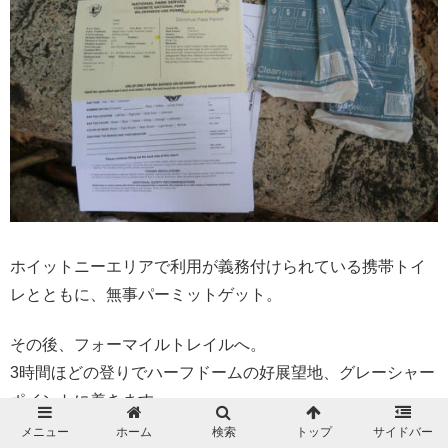
ホイットニーエリアで利用が義務付けられている携帯トイ
レとともに、無事パーミットゲット。
その後、フォーマイルトレイルへ。
3時間ほどの登りでハーフドームの好展望地、グレーシャー
ポイントに着きます。
ビレッジからトレイルヘッドまでの道のりも、さすがヨセ
メニュー
ホーム
検索
トップ
サイドバー