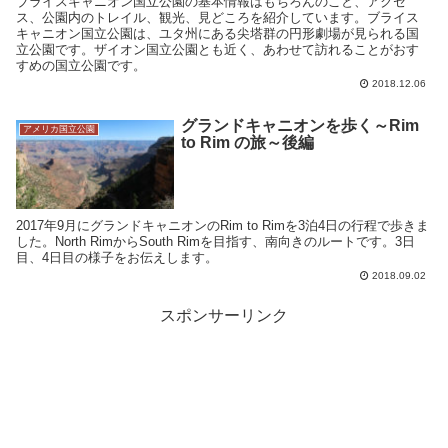
ブライスキャニオン国立公園の基本情報はもちろんのこと、アクセ
ス、公園内のトレイル、観光、見どころを紹介しています。ブライス
キャニオン国立公園は、ユタ州にある尖塔群の円形劇場が見られる国
立公園です。ザイオン国立公園とも近く、あわせて訪れることがおす
すめの国立公園です。
2018.12.06
グランドキャニオンを歩く～Rim
アメリカ国立公園
to Rim の旅～後編
2017年9月にグランドキャニオンのRim to Rimを3泊4日の行程で歩きま
した。North RimからSouth Rimを目指す、南向きのルートです。3日
目、4日目の様子をお伝えします。
2018.09.02
スポンサーリンク