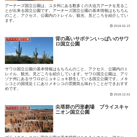
アーチーズ国立公園は、ユタ州にある数多くの大迫力アーチを見るこ
とが出来る国立公園です。アーチーズ国立公園の基本情報はもちろん
のこと、アクセス、公園内のトレイル、観光、見どころを紹介してい
ます。
2019.02.15
背の高いサボテンいっぱいのサワ
アメリカ国立公園
ロ国立公園
サワロ国立公園の基本情報はもちろんのこと、アクセス、公園内のト
レイル、観光、見どころを紹介しています。サワロ国立公園は、アリ
ゾナ州にあるサワロがニョキニョキ群生している国立公園です。メキ
シコとの国境近くにありメキシコの雰囲気も味わうことができおすす
めです。
2018.12.01
尖塔群の円形劇場 ブライスキャ
アメリカ国立公園
ニオン国立公園