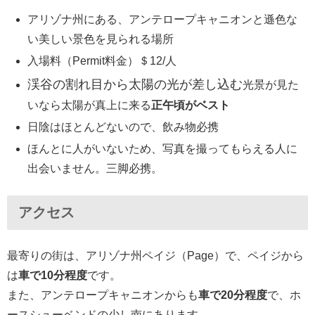
アリゾナ州にある、アンテロープキャニオンと遜色な
い美しい景色を見られる場所
入場料（Permit料金）＄12/人
渓谷の割れ目から太陽の光が差し込む
光景が見た
いなら太陽が真上に来る
正午頃がベスト
日陰はほとんどないので、飲み物必携
ほんとに人がいないため、写真を撮ってもらえる人に
出会いません。三脚必携。
アクセス
最寄りの街は、アリゾナ州ペイジ（Page）で、ペイジから
は
車で10分程度
です。
また、アンテロープキャニオンからも
車で20分程度
で、ホ
ースシューベンドの少し南にあります。